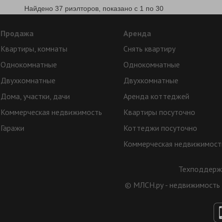
Найдено 37 риэлторов, показано с 1 по 30
Продажа
Аренда
Квартиры, комнаты
Снять квартиру
Однокомнатные
Однокомнатные
Двухкомнатные
Двухкомнатные
Дома, участки, дачи
Аренда коттеджей
Коммерческая недвижимость
Квартиры посуточно
Гаражи
Коттеджи посуточно
Коммерческая недвижимост
Техподдерж
© МЛСН.ру - недвижимость