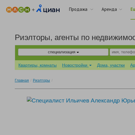
Продажа
Аренда
Е
Риэлторы, агенты по недвижимо
специализация
Квартиры, комнаты
Новостройки
Дома, участки
А
Главная
/
Риэлторы
/