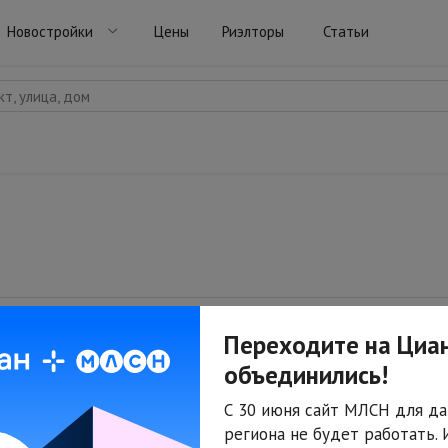
Новостройки
Цены
Риэлторы
Статьи
т, улица, дом
Переходите на Циан
объединились!
С 30 июня сайт МЛСН для да
По вашему запросу ничего не найдено.
региона не будет работать.