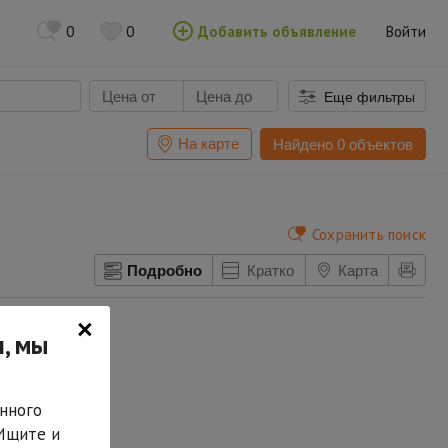
0
0
Добавить объявление
Войти
Еще фильтры
На карте
Найдено 0 объектов
Сохранить поиск
Подробно
Кратко
Карта
×
, мы
нного
 Ищите и