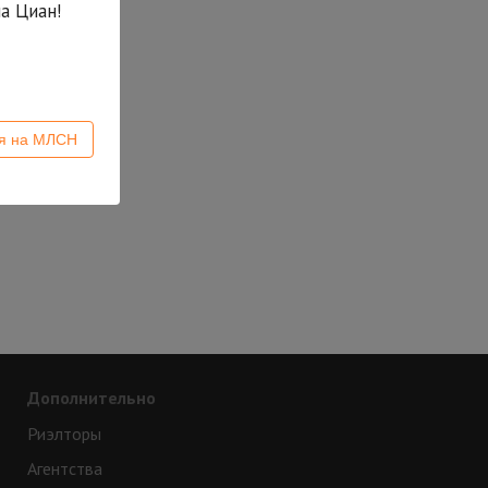
а Циан!
ся на МЛСН
Дополнительно
Риэлторы
Агентства