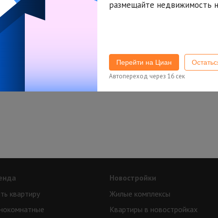
размещайте недвижимость н
Попробуйте изменить параметры поиска
или
подписаться на новые объявления
Перейти на Циан
Остать
Автопереход через
16
сек
енда
Новостройки
ть квартиру
Жилые комплексы
нокомнатные
Квартиры в новостройках