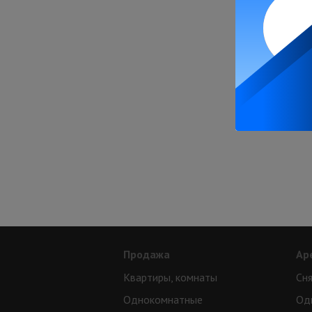
Продажа
Ар
Квартиры, комнаты
Сня
Однокомнатные
Од