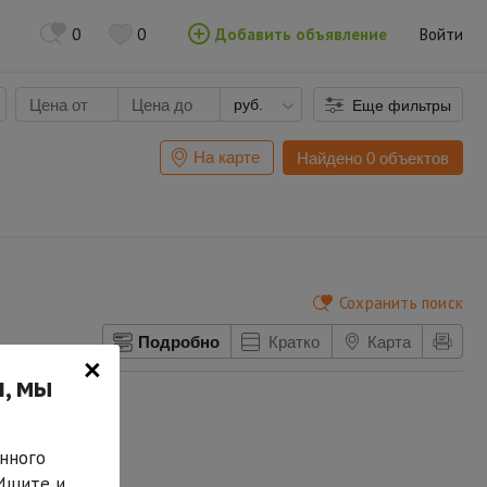
0
0
Добавить объявление
Войти
руб.
Еще фильтры
На карте
Найдено 0 объектов
Сохранить поиск
Подробно
Кратко
Карта
×
, мы
нного
 Ищите и