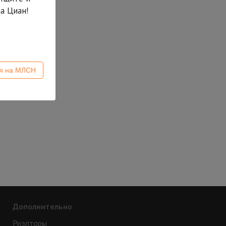
а Циан!
ся на МЛСН
Дополнительно
Риэлторы