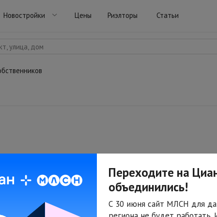
Новостройки
Цены
Риэлторы
Статьи
т, улица, дом
обственников
Переходите на Циан
объединились!
С 30 июня сайт МЛСН для да
региона не будет работать.