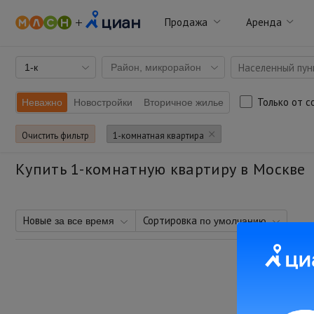
Продажа
Аренда
Населенный пунк
1-к
Район, микрорайон
Только от с
Неважно
Новостройки
Вторичное жилье
Очистить фильтр
1-комнатная квартира
Купить 1-комнатную квартиру в Москве
Новые
Сортировка
за все время
по умолчанию