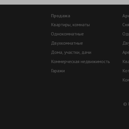
Продажа
Ар
Квартиры, комнаты
Сня
Однокомнатные
Од
Двухкомнатные
Дв
Дома, участки, дачи
Ар
Коммерческая недвижимость
Кв
Гаражи
Ко
Ко
© 