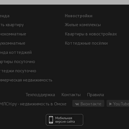
енда
Новостройки
ть квартиру
Жилые комплексы
нокомнатные
Квартиры в новостройках
ухкомнатные
Коттеджные посёлки
енда коттеджей
артиры посуточно
ттеджи посуточно
ммерческая недвижимость
Техподдержка
Контакты
Правила
МЛСН.ру - недвижимость в Омске
Вконтакте
YouTub