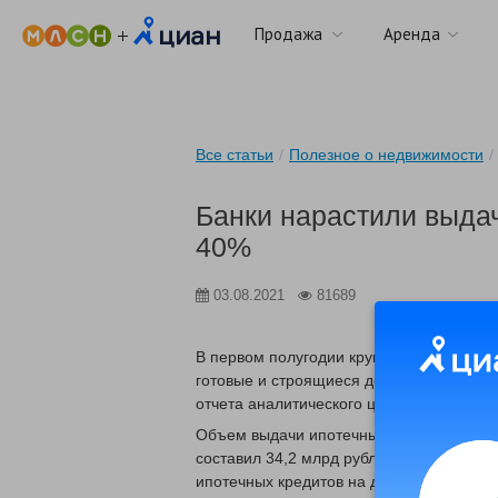
Продажа
Аренда
Все статьи
/
Полезное о недвижимости
/
Банки нарастили выдач
40%
03.08.2021
81689
В первом полугодии крупные российские
готовые и строящиеся дома и земельные
отчета аналитического центра «Дом.РФ»,
Объем выдачи ипотечных кредитов на д
составил 34,2 млрд рублей. По данным 
ипотечных кредитов на дома и участки н