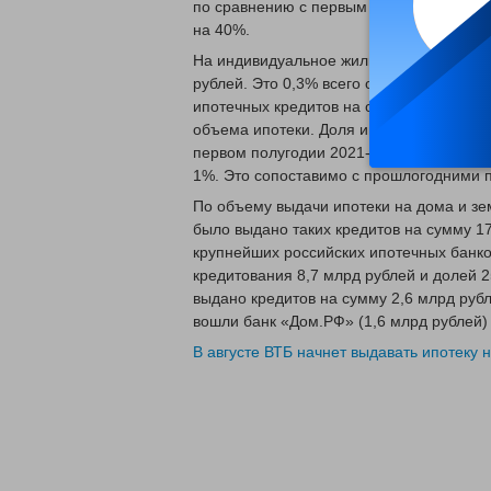
по сравнению с первым полугодием 202
на 40%.
На индивидуальное жилищное строительс
рублей. Это 0,3% всего объема выдачи и
ипотечных кредитов на общую сумму 26,
объема ипотеки. Доля ипотечных кредит
первом полугодии 2021-го в количеств
1%. Это сопоставимо с прошлогодними 
По объему выдачи ипотеки на дома и зе
было выдано таких кредитов на сумму 1
крупнейших российских ипотечных банко
кредитования 8,7 млрд рублей и долей 2
выдано кредитов на сумму 2,6 млрд рубл
вошли банк «Дом.РФ» (1,6 млрд рублей) 
В августе ВТБ начнет выдавать ипотеку