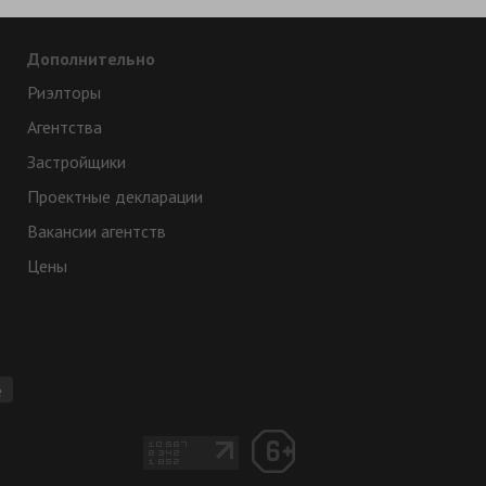
Дополнительно
Риэлторы
Агентства
Застройщики
Проектные декларации
Вакансии агентств
Цены
e