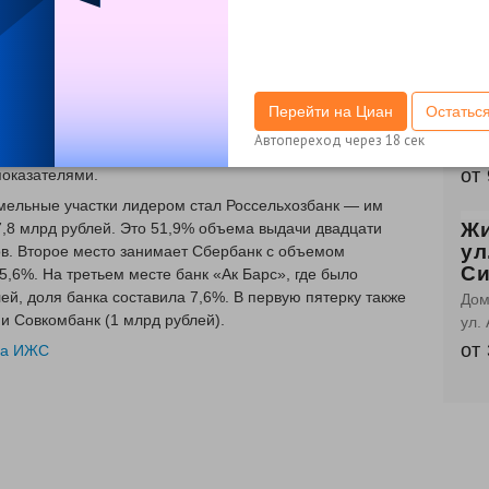
0-го выросло на 19%, объем кредитования увеличился
от
тво банки выдали 3,5 тыс. займов на сумму 7,5 млрд
Жи
потеки. На покупку готовых домов было выдано 10,3 тыс.
ул
7 млрд рублей. На такие займы приходится 1% всего
Перейти на Циан
Остатьс
сда
ов на готовые и строящиеся дома и земельные участки в
Автопереход через
18
сек
ул.
енном выражении составила 2%, в денежном выражении —
от
показателями.
мельные участки лидером стал Россельхозбанк — им
Жи
7,8 млрд рублей. Это 51,9% объема выдачи двадцати
ул
в. Второе место занимает Сбербанк с объемом
Си
5,6%. На третьем месте банк «Ак Барс», где было
ей, доля банка составила 7,6%. В первую пятерку также
Дом
и Совкомбанк (1 млрд рублей).
ул.
от
 на ИЖС