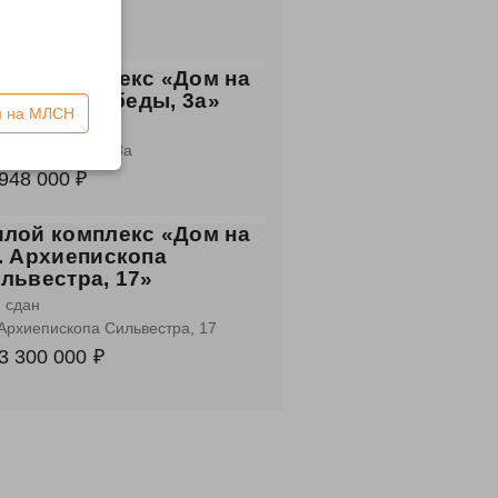
7 300 000 ₽
лой комплекс «Дом на
. 60 лет Победы, 3а»
я на МЛСН
н
 60 лет Победы, 3а
948 000 ₽
лой комплекс «Дом на
. Архиепископа
львестра, 17»
 сдан
 Архиепископа Сильвестра, 17
3 300 000 ₽